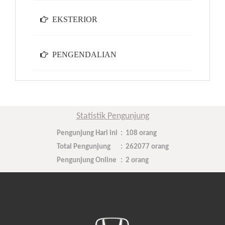
EKSTERIOR
PENGENDALIAN
Statistik Pengunjung
Pengunjung Hari ini
:
108 orang
Total Pengunjung
:
262077 orang
Pengunjung Online
:
2 orang