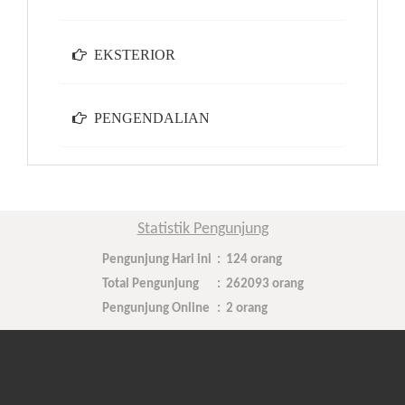
EKSTERIOR
PENGENDALIAN
Statistik Pengunjung
Pengunjung Hari ini
:
124 orang
Total Pengunjung
:
262093 orang
Pengunjung Online
:
2 orang