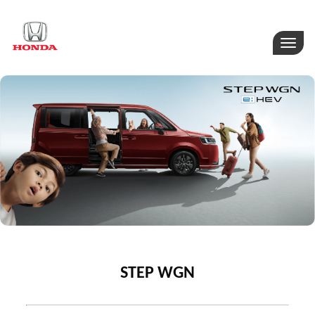
Toggle
naviga
STEP WGN