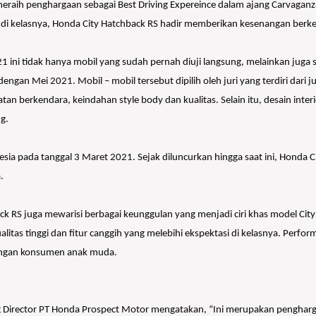
 meraih penghargaan sebagai Best Driving Expereince dalam ajang Carvaga
esar di kelasnya, Honda City Hatchback RS hadir memberikan kesenangan ber
21 ini tidak hanya mobil yang sudah pernah diuji langsung, melainkan juga
engan Mei 2021. Mobil – mobil tersebut dipilih oleh juri yang terdiri dar
an berkendara, keindahan style body dan kualitas. Selain itu, desain inter
g.
esia pada tanggal 3 Maret 2021. Sejak diluncurkan hingga saat ini, Honda 
.
RS juga mewarisi berbagai keunggulan yang menjadi ciri khas model City s
ualitas tinggi dan fitur canggih yang melebihi ekspektasi di kelasnya. Pe
alangan konsumen anak muda.
ing Director PT Honda Prospect Motor mengatakan, “Ini merupakan penghar