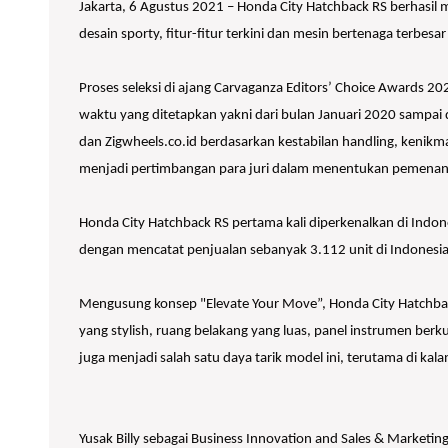
Jakarta, 6 Agustus 2021 – Honda City Hatchback RS berhasil
desain sporty, fitur-fitur terkini dan mesin bertenaga terb
Proses seleksi di ajang Carvaganza Editors’ Choice Awards 20
waktu yang ditetapkan yakni dari bulan Januari 2020 sampai d
dan Zigwheels.co.id berdasarkan kestabilan handling, kenikmat
menjadi pertimbangan para juri dalam menentukan pemenan
Honda City Hatchback RS pertama kali diperkenalkan di Indon
dengan mencatat penjualan sebanyak 3.112 unit di Indonesia
Mengusung konsep "Elevate Your Move”, Honda City Hatchback 
yang stylish, ruang belakang yang luas, panel instrumen berk
juga menjadi salah satu daya tarik model ini, terutama di k
Yusak Billy sebagai Business Innovation and Sales & Market