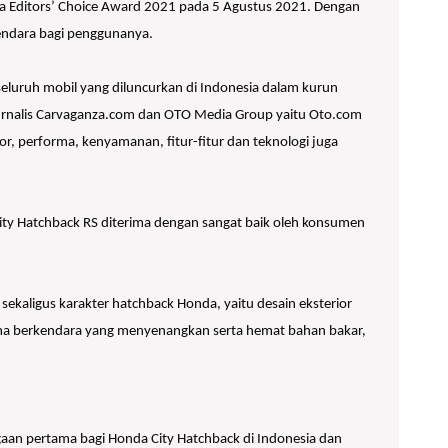
nza Editors’ Choice Award 2021 pada 5 Agustus 2021. Dengan
kendara bagi penggunanya.
 seluruh mobil yang diluncurkan di Indonesia dalam kurun
i jurnalis Carvaganza.com dan OTO Media Group yaitu Oto.com
ior, performa, kenyamanan, fitur-fitur dan teknologi juga
City Hatchback RS diterima dengan sangat baik oleh konsumen
ekaligus karakter hatchback Honda, yaitu desain eksterior
rforma berkendara yang menyenangkan serta hemat bahan bakar,
gaan pertama bagi Honda City Hatchback di Indonesia dan