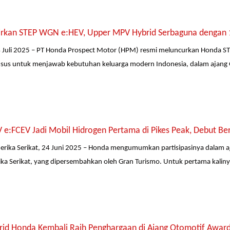
rkan STEP WGN e:HEV, Upper MPV Hybrid Serbaguna dengan 1
4 Juli 2025 – PT Honda Prospect Motor (HPM) resmi meluncurkan Honda S
sus untuk menjawab kebutuhan keluarga modern Indonesia, dalam ajang G
 e:FCEV Jadi Mobil Hidrogen Pertama di Pikes Peak, Debut Be
merika Serikat, 24 Juni 2025 – Honda mengumumkan partisipasinya dalam aja
ka Serikat, yang dipersembahkan oleh Gran Turismo. Untuk pertama kali
rid Honda Kembali Raih Penghargaan di Ajang Otomotif Awar